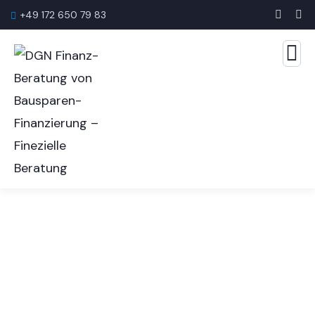
+49 172 650 79 83
Risiko­lebens­versicherung
WWK PremiumRisk