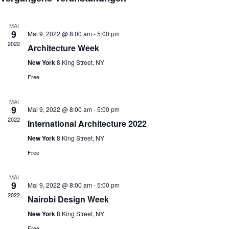
N
und
wählen.
MAI
Ansich
9
Mai 9, 2022 @ 8:00 am
-
5:00 pm
Naviga
2022
Architecture Week
New York
8 King Street, NY
Free
MAI
9
Mai 9, 2022 @ 8:00 am
-
5:00 pm
2022
International Architecture 2022
New York
8 King Street, NY
Free
MAI
9
Mai 9, 2022 @ 8:00 am
-
5:00 pm
2022
Nairobi Design Week
New York
8 King Street, NY
Free