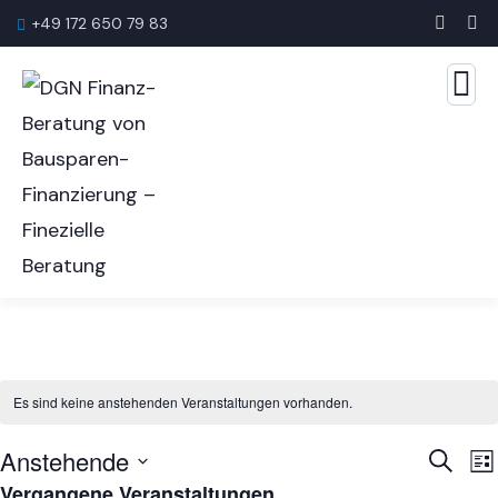
+49 172 650 79 83
Es sind keine anstehenden Veranstaltungen vorhanden.
Anstehende
Veran
V
Suche
Lis
Suche
A
Vergangene Veranstaltungen
Datum